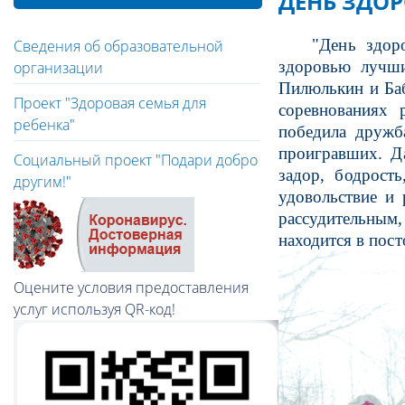
ДЕНЬ ЗДО
"День здор
Сведения об образовательной
здоровью лучши
организации
Пилюлькин и Баб
Проект "Здоровая семья для
соревнованиях 
ребенка"
победила дружба
проигравших. Да
Социальный проект "Подари добро
задор, бодрост
другим!"
удовольствие и 
рассудительным, 
находится в пос
Оцените условия предоставления
услуг используя QR-код!