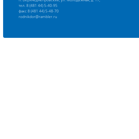
тел. 8 (481 44) 5-40-95
факс 8 (481 44) 5-48-70
rodnikdor@rambler.ru