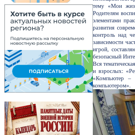
тему «Мои жизн
Родителям воспи
элементами пра
развития совре
контроль над ч
зависимости час
игрой, составля
безопасный Инте
Вся тематическа
и взрослых: «Ре
«Компьютер – 
компьютером».