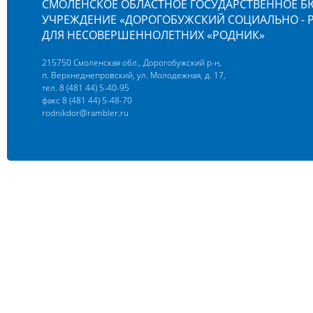
СМОЛЕНСКОЕ ОБЛАСТНОЕ ГОСУДАРСТВЕННОЕ 
УЧРЕЖДЕНИЕ «ДОРОГОБУЖСКИЙ СОЦИАЛЬНО -
ДЛЯ НЕСОВЕРШЕННОЛЕТНИХ «РОДНИК»
215750 Смоленская обл., Дорогобужский р-н,
п. Верхнеднепровский, ул. Молодежная, д. 17,
тел. 8 (481 44) 5-40-95
факс 8 (481 44) 5-48-70
rodnikdor@rambler.ru