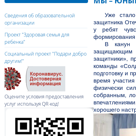
МЫ – ЮНЫ
Уже стало
Сведения об образовательной
защитника Оте
организации
у ребят чувс
Проект "Здоровая семья для
формирования 
ребенка"
В канун 
защищающим 
Социальный проект "Подари добро
защитники», п
другим!"
команды «Солд
подготовку и п
время участия
физически си
собранным, л
Оцените условия предоставления
впечатлениями
услуг используя QR-код!
хорошего наст