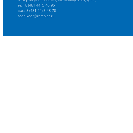
тел. 8 (481 44) 5-40-95
факс 8 (481 44) 5-48-70
rodnikdor@rambler.ru