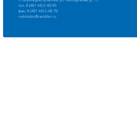
тел. 8 (481 44) 5-40-95
факс 8 (481 44) 5-48-70
rodnikdor@rambler.ru