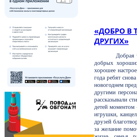
«ДОБРО В 
ДРУГИХ»
Добрая традици
добрых хороших
хорошее настрое
года ребят снов
новогоднем пред
другими персона
рассказывали ст
детей моментом 
игрушки, канце
друзей благотво
за желание помо
жизнь, семья, 