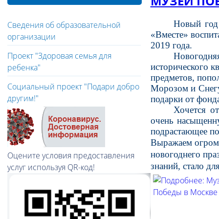
МУЗЕЙ ПО
Новый год 
Сведения об образовательной
«Вместе» воспит
организации
2019 года.
Проект "Здоровая семья для
Новогодня
исторического к
ребенка"
предметов, попол
Социальный проект "Подари добро
Морозом и Снегу
другим!"
подарки от фонда
Хочется о
очень насыщенну
подрастающее по
Выражаем огром
новогоднего пра
Оцените условия предоставления
знаний, стало д
услуг используя QR-код!