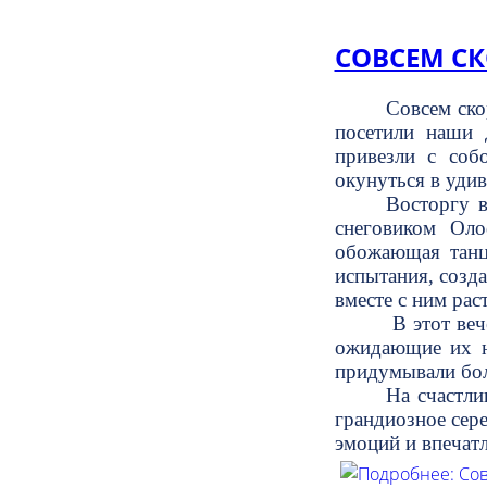
СОВСЕМ С
Совсем ско
посетили наши 
привезли с соб
окунуться в уди
Восторгу в
снеговиком Оло
обожающая танце
испытания, созда
вместе с ним рас
В этот веч
ожидающие их н
придумывали бол
На счастли
грандиозное сер
эмоций и впечат