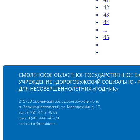
42
43
44
...
46
СМОЛЕНСКОЕ ОБЛАСТНОЕ ГОСУДАРСТВЕННОЕ 
УЧРЕЖДЕНИЕ «ДОРОГОБУЖСКИЙ СОЦИАЛЬНО -
ДЛЯ НЕСОВЕРШЕННОЛЕТНИХ «РОДНИК»
215750 Смоленская обл., Дорогобужский р-н,
п. Верхнеднепровский, ул. Молодежная, д. 17,
тел. 8 (481 44) 5-40-95
факс 8 (481 44) 5-48-70
rodnikdor@rambler.ru