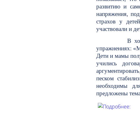
развитию и сам
напряжения, под
страхов у дете
участвовали и д
В ходе игры с
упражнениях: «М
Дети и мамы пол
учились догов
аргументировать
песком стабили
необходимы дл
предложены тема