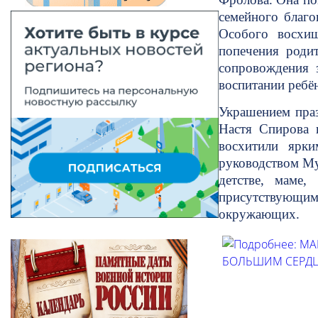
семейного благо
Особого восхищ
попечения родит
сопровождения 
воспитании ребён
Украшением праз
Настя Спирова 
восхитили ярки
руководством Му
детстве, маме,
присутствующи
окружающих.