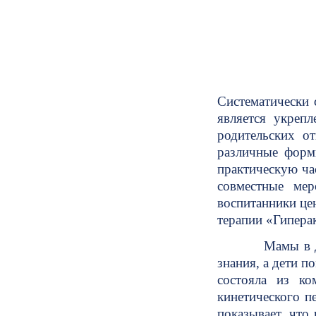
Систематически 
является укреп
родительских о
различные форм
практическую ча
совместные мер
воспитанники цен
терапии «Гипера
Мамы в доступн
знания, а дети п
состояла из ко
кинетического п
показывает, что