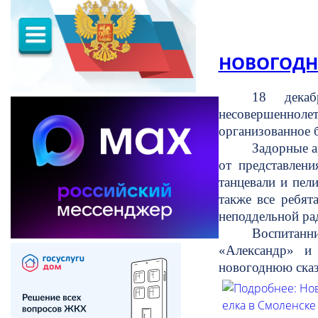
НОВОГОДНЯ
18 декаб
несовершенноле
организованное 
Задорные а
от представлен
танцевали и пел
также все ребят
неподдельной рад
Воспитанн
«Александр» и
новогоднюю сказ