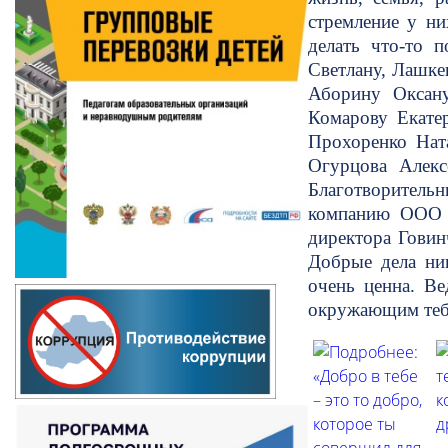
стремление у ни
делать что-то 
Светлану, Лашке
Аборину Оксану
Комарову Екатер
Прохоренко Нат
Огурцова Алекс
Благотворитель
компанию ООО 
директора Гови
Добрые дела ни
очень ценна. Ве
окружающим теб